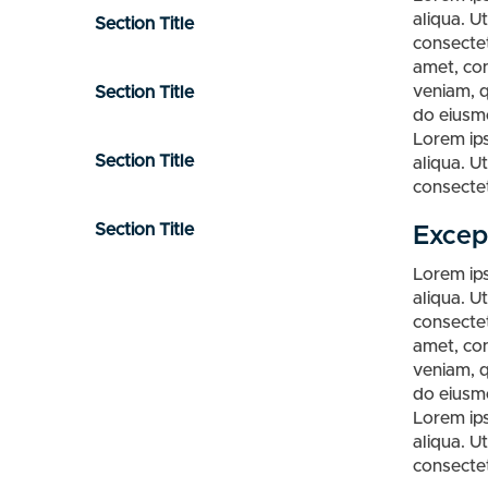
aliqua. U
Section Title
consectet
amet, con
veniam, q
Section Title
do eiusmo
Lorem ips
Section Title
aliqua. U
consectet
Section Title
Excep
Lorem ips
aliqua. U
consectet
amet, con
veniam, q
do eiusmo
Lorem ips
aliqua. U
consectet