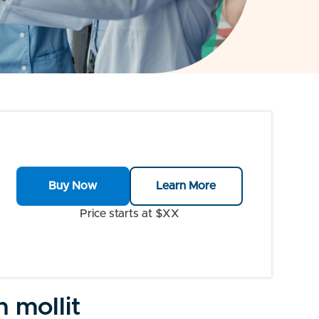
Buy Now
Learn More
Price starts at $XX
 mollit